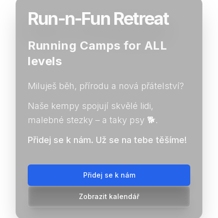
Run-n-Fun Retreat
Running Camps for ALL
levels
Miluješ běh, přírodu a nová přátelství?
Naše kempy spojují skvělé lidi,
malebné stezky – a taky psy 🐕.
Přidej se k nám. Už se na tebe těšíme!
Přidej se k nám
Zobrazit kalendář