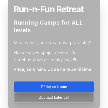
Run-n-Fun Retreat
Running Camps for ALL
levels
Miluješ běh, přírodu a nová přátelství?
Naše kempy spojují skvělé lidi,
malebné stezky – a taky psy 🐕.
Přidej se k nám. Už se na tebe těšíme!
Přidej se k nám
Zobrazit kalendář