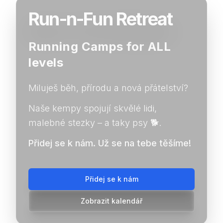
Run-n-Fun Retreat
Running Camps for ALL
levels
Miluješ běh, přírodu a nová přátelství?
Naše kempy spojují skvělé lidi,
malebné stezky – a taky psy 🐕.
Přidej se k nám. Už se na tebe těšíme!
Přidej se k nám
Zobrazit kalendář